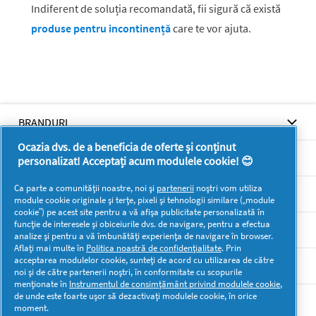
Indiferent de soluția recomandată, fii sigură că există
produse pentru incontinență
care te vor ajuta.
BRANDURI
Ocazia dvs. de a beneficia de oferte și conținut
BRANDURI
personalizat! Acceptați acum modulele cookie! 😊
Ca parte a comunității noastre, noi și
partenerii
noștri vom utiliza
SUPORT
module cookie originale și terțe, pixeli și tehnologii similare („module
cookie”) pe acest site pentru a vă afișa publicitate personalizată în
funcție de interesele și obiceiurile dvs. de navigare, pentru a efectua
SECŢIUNI
analize și pentru a vă îmbunătăți experiența de navigare în browser.
Aflați mai multe în
Politica noastră de confidențialitate
. Prin
acceptarea modulelor cookie, sunteți de acord cu utilizarea de către
DOCUMENTE LEGALE DETERGENTI SA
noi și de către partenerii noștri, în conformitate cu scopurile
menționate în
Instrumentul de consimțământ privind modulele cookie
,
de unde este foarte ușor să dezactivați modulele cookie, în orice
Mai multă inspirație
moment.