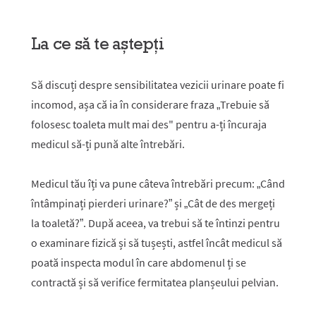
La ce să te aștepți
Să discuți despre sensibilitatea vezicii urinare poate fi
incomod, așa că ia în considerare fraza „Trebuie să
folosesc toaleta mult mai des" pentru a-ți încuraja
medicul să-ți pună alte întrebări.
Medicul tău îți va pune câteva întrebări precum: „Când
întâmpinați pierderi urinare?” și „Cât de des mergeți
la toaletă?”. După aceea, va trebui să te întinzi pentru
o examinare fizică și să tușești, astfel încât medicul să
poată inspecta modul în care abdomenul ți se
contractă și să verifice fermitatea planșeului pelvian.