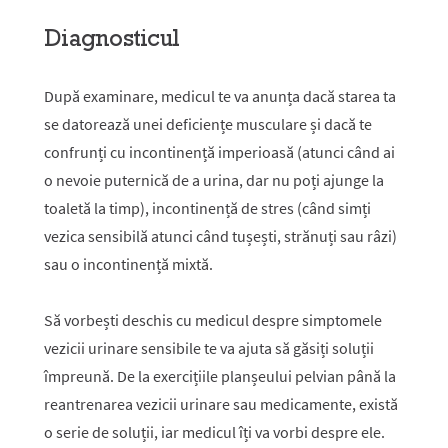
Diagnosticul
După examinare, medicul te va anunța dacă starea ta
se datorează unei deficiențe musculare și dacă te
confrunți cu incontinență imperioasă (atunci când ai
o nevoie puternică de a urina, dar nu poți ajunge la
toaletă la timp), incontinență de stres (când simți
vezica sensibilă atunci când tușești, strănuți sau râzi)
sau o incontinență mixtă.
Să vorbești deschis cu medicul despre simptomele
vezicii urinare sensibile te va ajuta să găsiți soluții
împreună. De la exercițiile planșeului pelvian până la
reantrenarea vezicii urinare sau medicamente, există
o serie de soluții, iar medicul îți va vorbi despre ele.