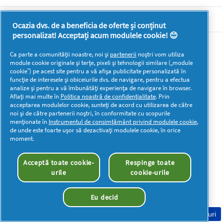
DOCUMENTE LEGALE DETERGENTI SA
Ocazia dvs. de a beneficia de oferte și conținut
personalizat! Acceptați acum modulele cookie! 😊
Mai multă inspirație
Ca parte a comunității noastre, noi și
partenerii
noștri vom utiliza
module cookie originale și terțe, pixeli și tehnologii similare („module
cookie”) pe acest site pentru a vă afișa publicitate personalizată în
funcție de interesele și obiceiurile dvs. de navigare, pentru a efectua
analize și pentru a vă îmbunătăți experiența de navigare în browser.
Aflați mai multe în
Politica noastră de confidențialitate
. Prin
acceptarea modulelor cookie, sunteți de acord cu utilizarea de către
Drepturi de autor © 2026 P&G. Toate drepturile rezervate
noi și de către partenerii noștri, în conformitate cu scopurile
menționate în
Instrumentul de consimțământ privind modulele cookie
,
de unde este foarte ușor să dezactivați modulele cookie, în orice
moment.
Acceptă toate cookie-
Respinge toate
urile
cookie-urile
Eu decid
Consimțământ Cookie-uri