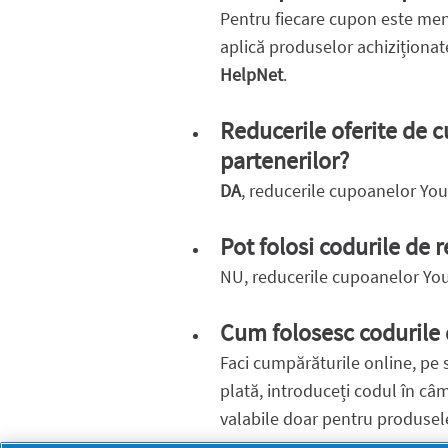
Pentru fiecare cupon este me
aplică produselor achiziționate
HelpNet
.
Reducerile oferite de c
partenerilor?
DA
, reducerile cupoanelor Yout
Pot folosi codurile de 
NU, reducerile cupoanelor Yout
Cum folosesc codurile 
Faci cumpărăturile online, pe s
plată, introduceți codul în câm
valabile doar pentru produsele