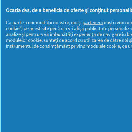
BRANDURI
BRANDURI
Ocazia dvs. de a beneficia de oferte și conținut persona
Always
Lenor
Ca parte a comunității noastre, noi și
partenerii
noștri vom uti
Ariel
cookie”) pe acest site pentru a vă afișa publicitate personaliza
Mr. Proper
analize și pentru a vă îmbunătăți experiența de navigare în br
Braun
Old Spice
modulelor cookie, sunteți de acord cu utilizarea de către noi ș
Instrumentul de consimțământ privind modulele cookie
, de 
Discreet
Oral-B
Fairy
Pantene
Fixodent
PG
Gillette
Professional
Gillette Venus
Swiffer
Head &
Shoulders