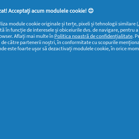
SUPORT
SECŢIUNI
DOCUMENTE
lizat! Acceptați acum modulele cookie! 😊
LEGALE
DETERGENTI SA
Despre
Frumusețe
liza module cookie originale și terțe, pixeli și tehnologii similare
YOUTIL.ro
Casă Youtilată
tă în funcție de interesele și obiceiurile dvs. de navigare, pentru 
Rapoarte de
owser. Aflați mai multe în
Politica noastră de confidențialitate
. P
Termeni și
Familie
mediu
i de către partenerii noștri, în conformitate cu scopurile menționa
condiții
Detergenti SA
unde este foarte ușor să dezactivați modulele cookie, în orice mom
Sănătate
Confidențialitate
Rapoarte
ANPC
SEVESO
Detergenti SA
Contactează-ne
Informari
Datele Mele
Public
Centru de Ajutor
Detergenti SA
Declarație de
Date Contact
accesibilitate
Detergenti SA
Solicitari si