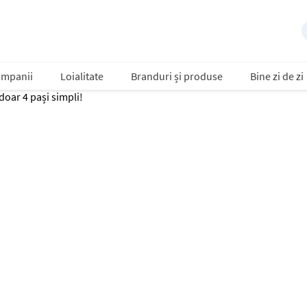
mpanii
Loialitate
Branduri și produse
Bine zi de zi