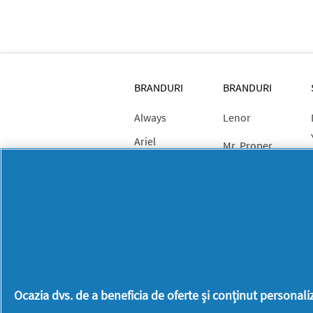
BRANDURI
BRANDURI
Always
Lenor
Ariel
Mr. Proper
Braun
Old Spice
Discreet
Oral-B
Fairy
Pantene
Fixodent
PG
Gillette
Professional
Gillette Venus
Swiffer
Ocazia dvs. de a beneficia de oferte și conținut persona
Head &