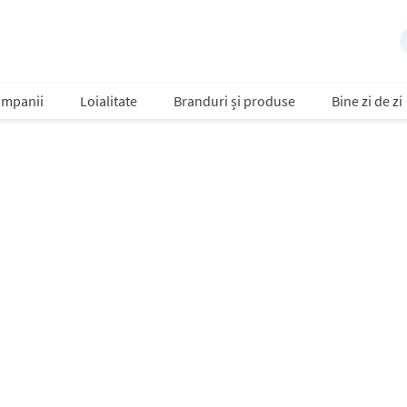
mpanii
Loialitate
Branduri și produse
Bine zi de zi