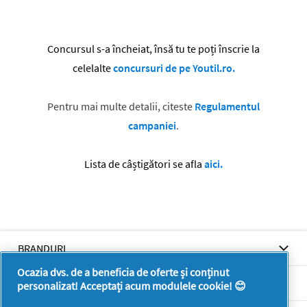
Concursul s-a încheiat, însă tu te poți înscrie la
celelalte
concursuri de pe Youtil.ro.
Pentru mai multe detalii, citeste
Regulamentul
campaniei
.
Lista de câștigători se afla
aici
.
BRANDURI
Ocazia dvs. de a beneficia de oferte și conținut
BRANDURI
personalizat! Acceptați acum modulele cookie! 😊