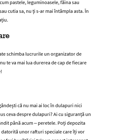
ecum pastele, leguminoasele, făina sau
au cutia sa, nu ți s-ar mai întâmpla asta. În
țiu.
are
ate schimba lucrurile un organizator de
i nu te va mai lua durerea de cap de fiecare
e!
gândești că nu mai ai loc în dulapuri nici
pus ceva despre dulapuri? Ai cu siguranță un
gândit până acum – peretele. Poți depozita
datorită unor rafturi speciale care îți vor