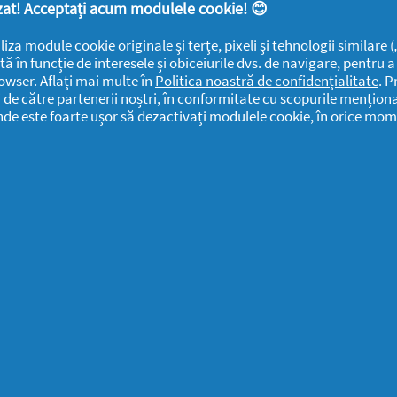
Termeni și
Familie
mediu
lizat! Acceptați acum modulele cookie! 😊
condiții
Detergenti SA
Sănătate
liza module cookie originale și terțe, pixeli și tehnologii similare
Confidențialitate
Rapoarte
tă în funcție de interesele și obiceiurile dvs. de navigare, pentru 
owser. Aflați mai multe în
Politica noastră de confidențialitate
. P
ANPC
SEVESO
i de către partenerii noștri, în conformitate cu scopurile menționa
Detergenti SA
unde este foarte ușor să dezactivați modulele cookie, în orice mom
Contactează-ne
Informari
Datele Mele
Public
Centru de Ajutor
Detergenti SA
Declarație de
Date Contact
accesibilitate
Detergenti SA
Solicitari si
Sesizari
Detergenti SA
P&G Romania
Public CbC