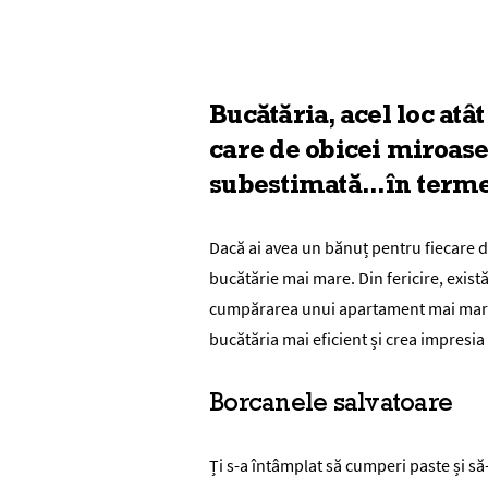
Bucătăria, acel loc atâ
care de obicei miroase 
subestimată...în terme
Dacă ai avea un bănuț pentru fiecare dat
bucătărie mai mare. Din fericire, există
cumpărarea unui apartament mai mare. 
bucătăria mai eficient și crea impresi
Borcanele salvatoare
Ți s-a întâmplat să cumperi paste și să-