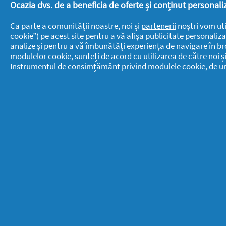
Braun
Ocazia dvs. de a beneficia de oferte și conținut persona
Old Spice
Discreet
Oral-B
Ca parte a comunității noastre, noi și
partenerii
noștri vom uti
cookie”) pe acest site pentru a vă afișa publicitate personaliza
Fairy
Pantene
analize și pentru a vă îmbunătăți experiența de navigare în br
Fixodent
modulelor cookie, sunteți de acord cu utilizarea de către noi ș
PG
Instrumentul de consimțământ privind modulele cookie
, de 
Gillette
Professional
Gillette Venus
Swiffer
Head &
Shoulders