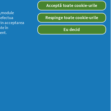
Acceptă toate cookie-urile
 („module
a efectua
Respinge toate cookie-urile
rin acceptarea
te în
Eu decid
ent.