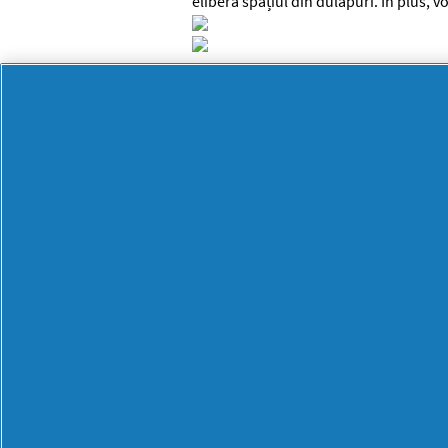
elibera spațiul din dulapuri. În plus, v
Fiecare la locul lui
Din peisajul unei organizări eficiente f
a veselei de bucătărie pe categorii. Astf
dulapurile, iar bucătăria ta va arăta ma
BRANDURI
BRANDURI
Always
Lenor
Ariel
Mr. Proper