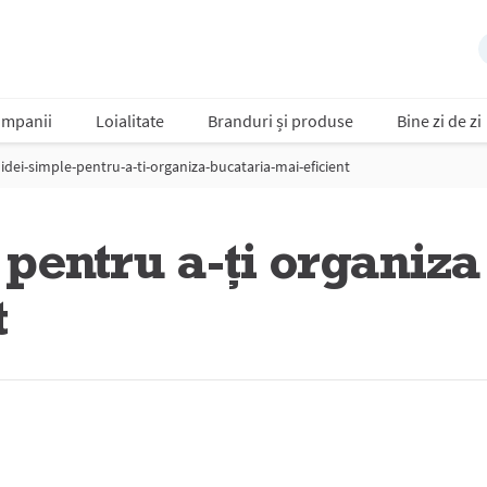
mpanii
Loialitate
Branduri și produse
Bine zi de zi
idei-simple-pentru-a-ti-organiza-bucataria-mai-eficient
 pentru a-ți organiza
t