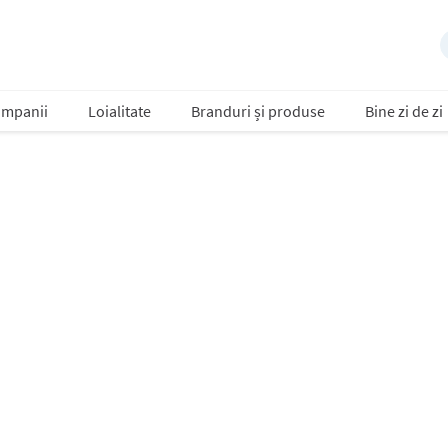
mpanii
Loialitate
Branduri și produse
Bine zi de zi