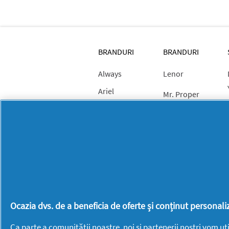
BRANDURI
BRANDURI
Always
Lenor
Ariel
Mr. Proper
Braun
Old Spice
Discreet
Oral-B
Fairy
Pantene
Fixodent
PG
Gillette
Professional
Gillette Venus
Swiffer
Ocazia dvs. de a beneficia de oferte și conținut persona
Head &
Ca parte a comunității noastre, noi și
partenerii
noștri vom uti
Shoulders