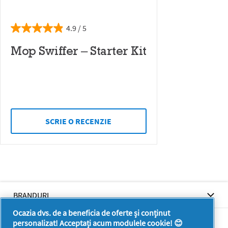
4.9
Mop Swiffer – Starter Kit
SCRIE O RECENZIE
BRANDURI
Ocazia dvs. de a beneficia de oferte și conținut
BRANDURI
personalizat! Acceptați acum modulele cookie! 😊