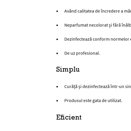
Având calitatea de încredere a mărci
Neparfumat necolorat și fără înălb
Dezinfectează conform normelor 
De uz profesional.
Simplu
Curăță și dezinfectează într-un si
Produsul este gata de utilizat.
Eficient