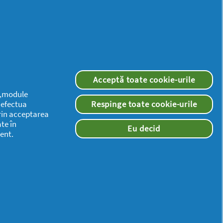
multă
inspirație
Acceptă toate cookie-urile
 („module
a efectua
Respinge toate cookie-urile
rin acceptarea
te în
Eu decid
ent.