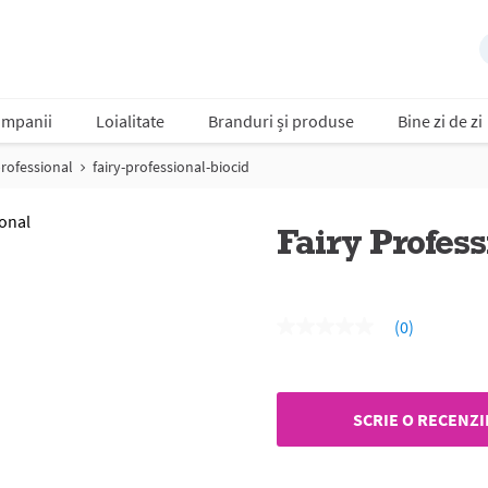
mpanii
Loialitate
Branduri și produse
Bine zi de zi
professional
fairy-professional-biocid
Fairy Profess
(0)
Nicio
valoare
de
evaluare
Același
SCRIE O RECENZI
link
de
pagină.