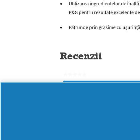
Utilizarea ingredientelor de înalt
P&G pentru rezultate excelente de
Pătrunde prin grăsime cu ușurință
Recenzii
★★★★★
Nicio
Fiți prima persoană care scrie o r
valoare
.
de
Prin
evaluare
această
acțiune
veți
fi
redirecționat
BRANDURI
BRANDURI
la
pagina