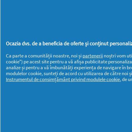
Always
Lenor
de
autentificare
Ariel
Mr. Proper
Braun
Old Spice
Discreet
Oral-B
Ocazia dvs. de a beneficia de oferte și conținut persona
Fairy
Pantene
Fixodent
Ca parte a comunității noastre, noi și
partenerii
noștri vom uti
PG
cookie”) pe acest site pentru a vă afișa publicitate personaliza
Gillette
Professional
analize și pentru a vă îmbunătăți experiența de navigare în br
modulelor cookie, sunteți de acord cu utilizarea de către noi ș
Gillette Venus
Swiffer
Instrumentul de consimțământ privind modulele cookie
, de 
Head &
Shoulders