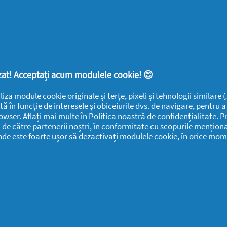
DETERGENTI SA
Despre
Frumusețe
YOUTIL.ro
Casă Youtilată
Rapoarte de
Termeni și
Familie
mediu
condiții
Detergenti SA
Sănătate
Confidențialitate
Rapoarte
lizat! Acceptați acum modulele cookie! 😊
ANPC
SEVESO
liza module cookie originale și terțe, pixeli și tehnologii similare
Detergenti SA
tă în funcție de interesele și obiceiurile dvs. de navigare, pentru 
Contactează-ne
owser. Aflați mai multe în
Politica noastră de confidențialitate
. P
Informari
i de către partenerii noștri, în conformitate cu scopurile menționa
Datele Mele
Public
unde este foarte ușor să dezactivați modulele cookie, în orice mom
Centru de Ajutor
Detergenti SA
Declarație de
Date Contact
accesibilitate
Detergenti SA
Solicitari si
Sesizari
Detergenti SA