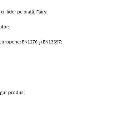
i lider pe piață, Fairy;
itor;
europene: EN1276 și EN13697;
ngur produs;