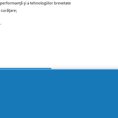
ă performanță și a tehnologiilor brevetate
 curățare;
.
ecenzie despre acest produs
SUPORT
SECŢIUNI
DOCUMENTE
LEGALE