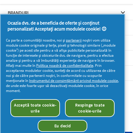
fi
redirecționat
BRANDURI
la
pagina
Ocazia dvs. de a beneficia de oferte și conținut
de
BRANDURI
personalizat! Acceptați acum modulele cookie! 😊
autentificare
Ca parte a comunității noastre, noi și
partenerii
noștri vom utiliza
SUPORT
module cookie originale și terțe, pixeli și tehnologii similare („module
cookie”) pe acest site pentru a vă afișa publicitate personalizată în
funcție de interesele și obiceiurile dvs. de navigare, pentru a efectua
SECŢIUNI
analize și pentru a vă îmbunătăți experiența de navigare în browser.
Aflați mai multe în
Politica noastră de confidențialitate
. Prin
acceptarea modulelor cookie, sunteți de acord cu utilizarea de către
DOCUMENTE LEGALE DETERGENTI SA
noi și de către partenerii noștri, în conformitate cu scopurile
menționate în
Instrumentul de consimțământ privind modulele cookie
,
de unde este foarte ușor să dezactivați modulele cookie, în orice
Mai multă inspirație
moment.
Acceptă toate cookie-
Respinge toate
urile
cookie-urile
Eu decid
Drepturi de autor © 2026 P&G. Toate drepturile rezervate