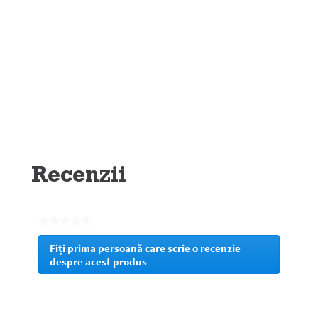
Recenzii
★★★★★
Nicio
Fiți prima persoană care scrie o recenzie
valoare
despre acest produs
.
de
Prin
evaluare
această
acțiune
veți