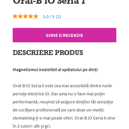
Oral-B iO Seria 7
5.0
(2)
5.0
din
5
stele,
SCRIE O RECENZIE
valoare
medie
a
evaluării.
DESCRIERE PRODUS
Read
2
Reviews.
Același
Magnetismul irezistibil al spălatului pe dinți
link
de
pagină.
Oral-B iO Seria 6 este cea mai accesibilă dintre noile
periuțe electrice iO. Dar asta nu o face mai puțin
performantă, reușind să asigure dinților tăi senzația
de curățare profesională pe care doar un medic
stomatolog ți-o mai poate oferi. Oral-B iO Seria 6 vine
în 2 culori: alb și gri.