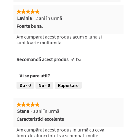
Faceți
5.
clic
pe
★★★★★
★★★★★
butonul
Lavinia
·
2 ani în urmă
5
următor
pentru
din
Foarte buna.
a
5
actualiza
conținutul
stele.
Am cumparat acest produs acum o luna si
de
sunt foarte multumita
mai
jos
Recomandă acest produs
✔
Da
Vi se pare util?
Da ·
0
Nu ·
0
Raportare
★★★★★
★★★★★
Stana
·
3 ani în urmă
5
din
Caracteristici excelente
5
stele.
Am cumpărat acest produs in urmă cu ceva
timp, de atunci totul s a schimbat, multe