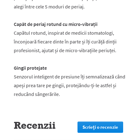
alegi între cele 5 moduri de periaj.
Capăt de periaj rotund cu micro-vibrații
Capătul rotund, inspirat de medicii stomatologi,
înconjoară fiecare dinte în parte și îți curăță dinții
profesionist, ajutat și de micro-vibrațiile periuței.
Gingii protejate
Senzorul inteligent de presiune îți semnalizează când
apeși prea tare pe gingii, protejându-ți-le astfel și
reducând sângerările.
Recenzii
Scrieţi o recenzie
.
Prin
această