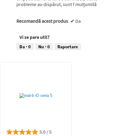
probleme au dispărut, sunt f mulțumită
Recomandă acest produs
✔
Da
Vi se pare util?
Da ·
0
Nu ·
0
Raportare
5.0