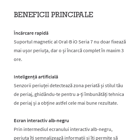
BENEFICII PRINCIPALE
Încărcare rapidă
Suportul magnetic al Oral-B iO Seria 7 nu doar fixează
mai ușor periuța, dar o și încarcă complet în maxim 3
ore.
Inteligență artificială
Senzorii periuței detectează zona periată și stilul tău
de periaj, ghidându-te pentru a-ți îmbunătăți tehnica
de periaj și a obține astfel cele mai bune rezultate.
Ecran interactiv alb-negru
Prin intermediul ecranului interactiv alb-negru,
periuța îți semnalizează informații și îți permite să