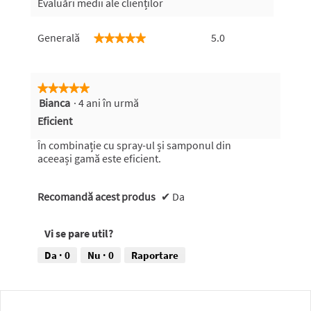
Evaluări medii ale clienților
Generală,
Generală
5.0
★★★★★
★★★★★
valoarea
medie
a
evaluării
★★★★★
★★★★★
este
Bianca
·
4 ani în urmă
5
5
din
Eficient
din
5
5.
stele.
În combinație cu spray-ul și samponul din
aceeași gamă este eficient.
Recomandă acest produs
✔
Da
Vi se pare util?
Da ·
0
Nu ·
0
Raportare