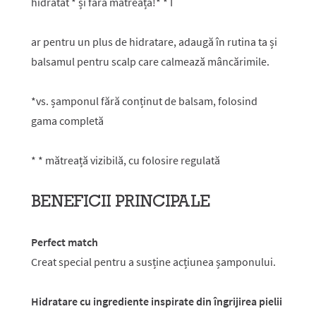
hidratat * și fără mătreață!* * I
ar pentru un plus de hidratare, adaugă în rutina ta și
balsamul pentru scalp care calmează mâncărimile.
*vs. șamponul fără conținut de balsam, folosind
gama completă
* * mătreață vizibilă, cu folosire regulată
BENEFICII PRINCIPALE
Perfect match
Creat special pentru a susține acțiunea șamponului.
Hidratare cu ingrediente inspirate din îngrijirea pielii