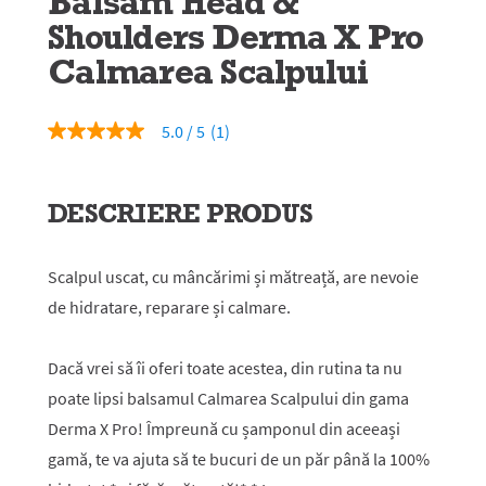
Balsam Head &
Shoulders Derma X Pro
Calmarea Scalpului
5.0
(1)
5.0
din
5
stele,
DESCRIERE PRODUS
valoare
medie
a
evaluării.
Scalpul uscat, cu mâncărimi și mătreață, are nevoie
Read
a
de hidratare, reparare și calmare.
Review.
Același
link
de
Dacă vrei să îi oferi toate acestea, din rutina ta nu
pagină.
poate lipsi balsamul Calmarea Scalpului din gama
Derma X Pro! Împreună cu șamponul din aceeași
gamă, te va ajuta să te bucuri de un păr până la 100%