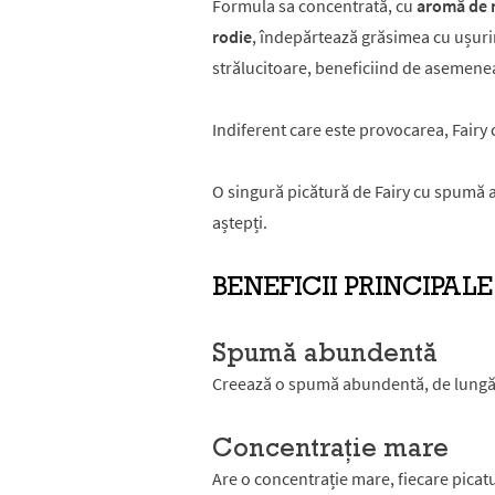
Formula sa concentrată, cu
aromă de 
rodie
, îndepărtează grăsimea cu ușurin
strălucitoare, beneficiind de asemenea
Indiferent care este provocarea, Fairy c
O singură picătură de Fairy cu spumă a
aștepți.
BENEFICII PRINCIPALE
Spumă abundentă
Creează o spumă abundentă, de lungă 
Concentrație mare
Are o concentrație mare, fiecare picat