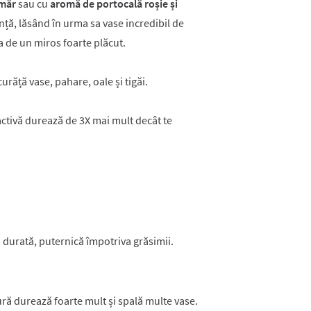
măr
sau cu
aromă de portocală roșie și
ță, lăsând în urma sa vase incredibil de
 de un miros foarte plăcut.
urăță vase, pahare, oale și tigăi.
ctivă durează de 3X mai mult decât te
durată, puternică împotriva grăsimii.
ură durează foarte mult și spală multe vase.