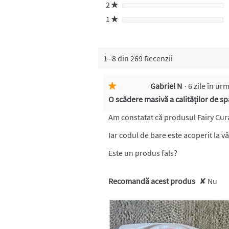
2
stele
★
1
stele
★
1–8 din 269 Recenzii
Gabriel N
·
6 zile în u
★★★★★
★★★★★
1
O scădere masivă a calităților de sp
din
5
Am constatat că produsul Fairy Curat
stele.
Iar codul de bare este acoperit la v
Este un produs fals?
Recomandă acest produs
✘
Nu