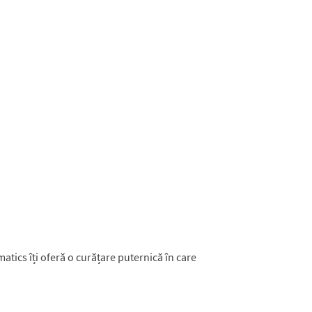
269
Reviews.
Același
link
de
pagină.
atics îți oferă o curățare puternică în care