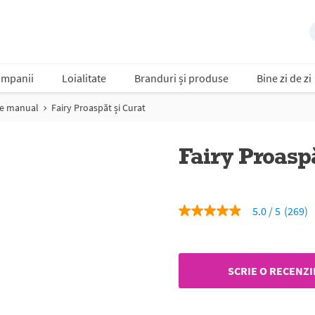
mpanii
Loialitate
Branduri și produse
Bine zi de zi
se manual
Fairy Proaspăt și Curat
Fairy Proaspă
5.0
(269)
5.0
din
5
stele,
valoare
SCRIE O RECENZI
medie
a
evaluării.
Read