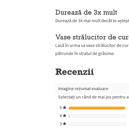
Durează de 3x mult
Durează de 3X mai mult decât te aștepț
Vase strălucitor de cur
Lasă în urma sa vase strălucitor de cu
pătrunde în stratul de grăsime.
Recenzii
Imagine rezumat evaluare
Selectați un rând de mai jos pentru a f
5
stele
★
4
stele
★
3
stele
★