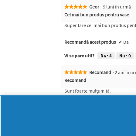
ă
Geor
·
9 luni în urmă
★★★★★
★★★★★
a
5
Cel mai bun produs pentru vase
c
din
ț
5
Super tare cel mai bun produs pent
i
stele.
u
n
Recomandă acest produs
✔
Da
e
v
a
Vi se pare util?
Da ·
4
Nu ·
0
d
e
s
Recomand
·
2 ani în 
★★★★★
★★★★★
c
5
Recomand
h
din
i
5
Sunt foarte mulțumită.
d
stele.
Nu usucă mâinile si curăță foarte b
e
u
n
Recomandă acest produs
✔
Da
d
i
Vi se pare util?
Da ·
5
Nu ·
0
a
l