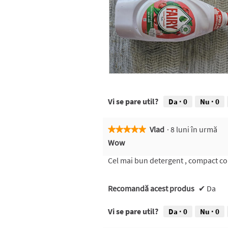
F
F
a
o
i
t
Vi se pare util?
Da ·
0
Nu ·
0
r
o
y
g
f
r
Vlad
·
8 luni în urmă
★★★★★
★★★★★
a
a
5
Wow
ț
f
din
ă
i
5
Cel mai bun detergent , compact con
e
stele.
A
c
Recomandă acest produs
✔
Da
e
a
Vi se pare util?
Da ·
0
Nu ·
0
s
t