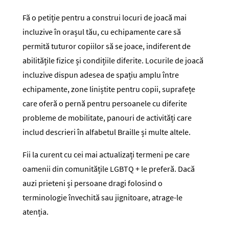
Fă o petiție pentru a construi locuri de joacă mai
incluzive în orașul tău, cu echipamente care să
permită tuturor copiilor să se joace, indiferent de
abilitățile fizice și condițiile diferite. Locurile de joacă
incluzive dispun adesea de spațiu amplu între
echipamente, zone liniștite pentru copii, suprafețe
care oferă o pernă pentru persoanele cu diferite
probleme de mobilitate, panouri de activități care
includ descrieri în alfabetul Braille și multe altele.
Fii la curent cu cei mai actualizați termeni pe care
oamenii din comunitățile LGBTQ + le preferă. Dacă
auzi prieteni și persoane dragi folosind o
terminologie învechită sau jignitoare, atrage-le
atenția.