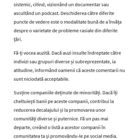
sistemic, citind, vizionând un documentar sau
ascultând un podcast. Deschiderea către diferite
puncte de vedere este o modalitate bună de a învăța
despre o varietate de probleme rasiale din diferite
țări.
Fă-ți vocea auzită. Dacă auzi insulte îndreptate către
indivizi sau grupuri diverse și subreprezentate, ia
atitudine, informând oamenii că aceste comentarii nu
sunt niciodată acceptabile.
Susține companiile deținute de minorități. Dacă îți
cheltuiești banii pe aceste companii, contribui la
reducerea decalajului și la promovarea unor
comunități diverse și puternice. Fă un pas mai
departe, creând o listă a acestor companii în
comunitatea ta și promovându-le pe social media.