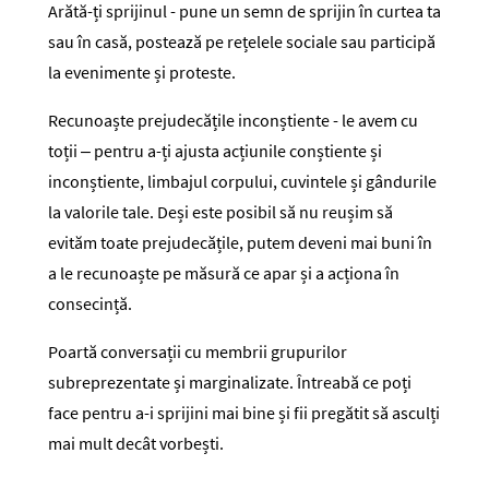
Arătă-ți sprijinul - pune un semn de sprijin în curtea ta
sau în casă, postează pe rețelele sociale sau participă
la evenimente și proteste.
Recunoaște prejudecățile inconștiente - le avem cu
toții – pentru a-ți ajusta acțiunile conștiente și
inconștiente, limbajul corpului, cuvintele și gândurile
la valorile tale. Deși este posibil să nu reușim să
evităm toate prejudecățile, putem deveni mai buni în
a le recunoaște pe măsură ce apar și a acționa în
consecință.
Poartă conversații cu membrii grupurilor
subreprezentate și marginalizate. Întreabă ce poți
face pentru a-i sprijini mai bine și fii pregătit să asculți
mai mult decât vorbești.