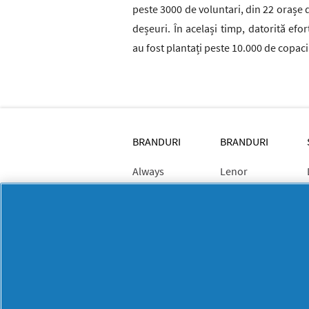
peste 3000 de voluntari, din 22 orașe 
deșeuri. În același timp, datorită efo
au fost plantați peste 10.000 de copaci
BRANDURI
BRANDURI
Always
Lenor
Ariel
Mr. Proper
Braun
Old Spice
Discreet
Oral-B
Fairy
Pantene
Fixodent
PG