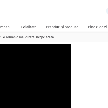
mpanii
Loialitate
Branduri și produse
Bine zi de zi
o-romanie-mai-curata-incepe-acasa