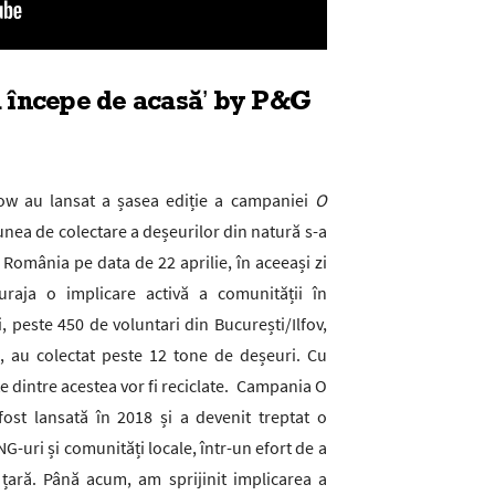
 începe de acasă’ by P&G
ow au lansat a șasea ediție a campaniei
O
iunea de colectare a deșeurilor din natură s-a
 România pe data de 22 aprilie, în aceeași zi
raja o implicare activă a comunității în
i, peste 450 de voluntari din București/Ilfov,
ia, au colectat peste 12 tone de deșeuri. Cu
rte dintre acestea vor fi reciclate. Campania O
st lansată în 2018 și a devenit treptat o
G-uri și comunități locale, într-un efort de a
țară. Până acum, am sprijinit implicarea a