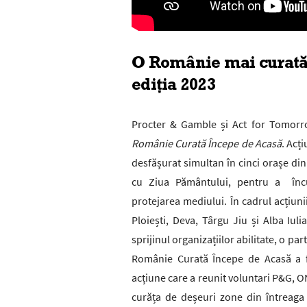
O Românie mai curată
ediția 2023
Procter & Gamble și Act for Tomorr
Românie Curată Începe de Acasă
. Acț
desfășurat simultan în cinci orașe din
cu Ziua Pământului, pentru a încu
protejarea mediului. În cadrul acțiuni
Ploiești, Deva, Târgu Jiu și Alba Iul
sprijinul organizațiilor abilitate, o pa
Românie Curată Începe de Acasă a fo
acțiune care a reunit voluntari P&G, ON
curăța de deșeuri zone din întreaga 