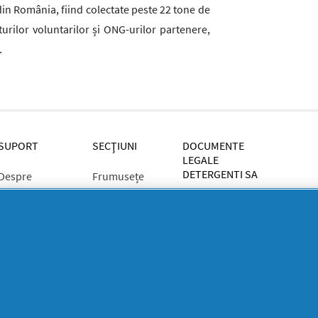
din România, fiind colectate peste 22 tone de
rturilor voluntarilor și ONG-urilor partenere,
.
SUPORT
SECŢIUNI
DOCUMENTE
LEGALE
DETERGENTI SA
Despre
Frumusețe
YOUTIL.ro
Casă Youtilată
Rapoarte de
Termeni și
Familie
mediu
condiții
Detergenti SA
Sănătate
Confidențialitate
Rapoarte
ANPC
SEVESO
Detergenti SA
Contactează-ne