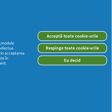
inspirație
Acceptă toate cookie-urile
 („module
a efectua
Respinge toate cookie-urile
rin acceptarea
te în
Eu decid
ent.