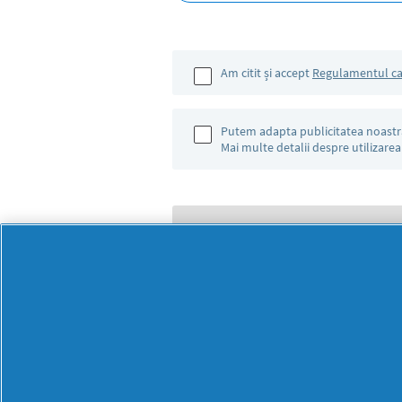
Am citit și accept
Regulamentul c
Putem adapta publicitatea noastră 
Mai multe detalii despre utilizarea
BRANDURI
BRANDURI
Always
Lenor