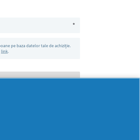
*
oane pe baza datelor tale de achiziție.
l
link
.
Mai
multă