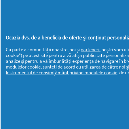
Ariel
Mr. Proper
Braun
Old Spice
Discreet
Oral-B
Ocazia dvs. de a beneficia de oferte și conținut persona
Fairy
Pantene
Fixodent
Ca parte a comunității noastre, noi și
partenerii
noștri vom uti
PG
cookie”) pe acest site pentru a vă afișa publicitate personaliza
Gillette
Professional
analize și pentru a vă îmbunătăți experiența de navigare în br
modulelor cookie, sunteți de acord cu utilizarea de către noi ș
Gillette Venus
Swiffer
Instrumentul de consimțământ privind modulele cookie
, de 
Head &
Shoulders