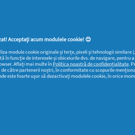
YOUTIL.ro
Casă Youtilată
Rapoarte de
Termeni și
Familie
mediu
condiții
Detergenti SA
Sănătate
Confidențialitate
Rapoarte
lizat! Acceptați acum modulele cookie! 😊
ANPC
SEVESO
liza module cookie originale și terțe, pixeli și tehnologii similare
Detergenti SA
tă în funcție de interesele și obiceiurile dvs. de navigare, pentru 
Contactează-ne
owser. Aflați mai multe în
Politica noastră de confidențialitate
. P
Informari
Datele Mele
i de către partenerii noștri, în conformitate cu scopurile menționa
Public
unde este foarte ușor să dezactivați modulele cookie, în orice mom
Centru de Ajutor
Detergenti SA
Declarație de
Date Contact
accesibilitate
Detergenti SA
Solicitari si
Sesizari
Detergenti SA