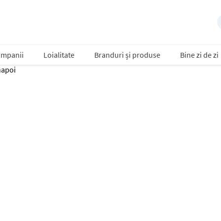
mpanii
Loialitate
Branduri și produse
Bine zi de zi