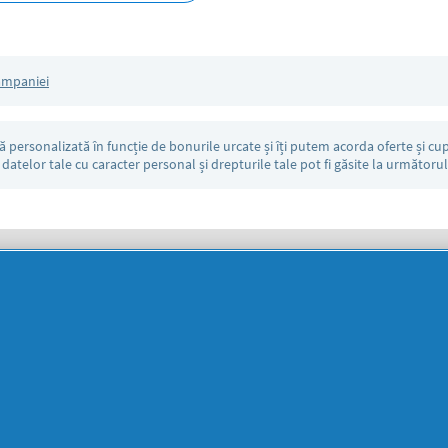
ampaniei
personalizată în funcție de bonurile urcate și îți putem acorda oferte și cup
 datelor tale cu caracter personal și drepturile tale pot fi găsite la următoru
TRIMITE
SUPORT
SECŢIUNI
DOCUMENTE
LEGALE
DETERGENTI SA
Despre
Frumusețe