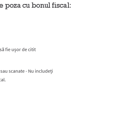
e poza cu bonul fiscal:
ă fie ușor de citit
 sau scanate - Nu includeți
al.