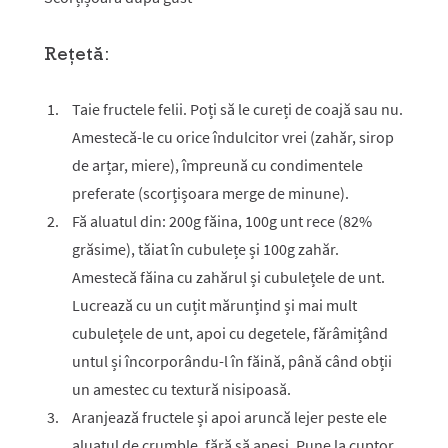
Rețetă:
Taie fructele felii. Poți să le cureți de coajă sau nu.
Amestecă-le cu orice îndulcitor vrei (zahăr, sirop
de arțar, miere), împreună cu condimentele
preferate (scorțișoara merge de minune).
Fă aluatul din: 200g făina, 100g unt rece (82%
grăsime), tăiat în cubulețe și 100g zahăr.
Amestecă făina cu zahărul și cubulețele de unt.
Lucrează cu un cuțit mărunțind și mai mult
cubulețele de unt, apoi cu degetele, fărâmițând
untul și încorporându-l în făină, până când obții
un amestec cu textură nisipoasă.
Aranjează fructele și apoi aruncă lejer peste ele
aluatul de crumble, fără să apeși. Pune la cuptor