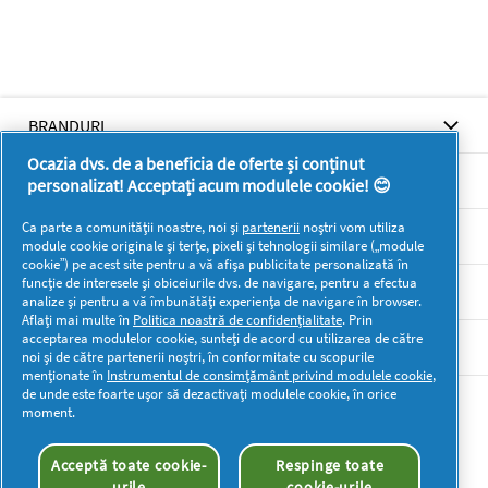
BRANDURI
Ocazia dvs. de a beneficia de oferte și conținut
BRANDURI
personalizat! Acceptați acum modulele cookie! 😊
Ca parte a comunității noastre, noi și
partenerii
noștri vom utiliza
SUPORT
module cookie originale și terțe, pixeli și tehnologii similare („module
cookie”) pe acest site pentru a vă afișa publicitate personalizată în
funcție de interesele și obiceiurile dvs. de navigare, pentru a efectua
SECŢIUNI
analize și pentru a vă îmbunătăți experiența de navigare în browser.
Aflați mai multe în
Politica noastră de confidențialitate
. Prin
acceptarea modulelor cookie, sunteți de acord cu utilizarea de către
DOCUMENTE LEGALE DETERGENTI SA
noi și de către partenerii noștri, în conformitate cu scopurile
menționate în
Instrumentul de consimțământ privind modulele cookie
,
de unde este foarte ușor să dezactivați modulele cookie, în orice
Mai multă inspirație
moment.
Acceptă toate cookie-
Respinge toate
urile
cookie-urile