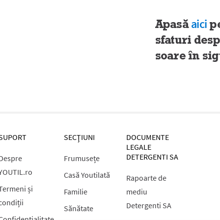
Apasă
aici
pe
sfaturi des
soare în si
SUPORT
SECŢIUNI
DOCUMENTE
LEGALE
DETERGENTI SA
Despre
Frumusețe
YOUTIL.ro
Casă Youtilată
Rapoarte de
Termeni și
Familie
mediu
condiții
Detergenti SA
Sănătate
Confidențialitate