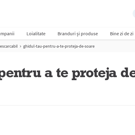
mpanii
Loialitate
Branduri și produse
Bine zi de zi
escarcabil
ghidul-tau-pentru-a-te-proteja-de-soare
pentru a te proteja d