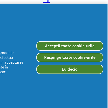
Acceptă toate cookie-urile
 („module
a efectua
Respinge toate cookie-urile
rin acceptarea
te în
Eu decid
ent.
Consimțământ Cookie-uri