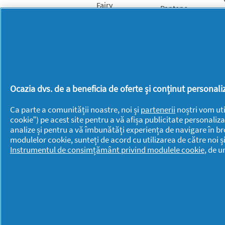
Fairy
Pantene
Fixodent
PG
Gillette
Professional
Gillette Venus
Swiffer
Head &
Shoulders
Ocazia dvs. de a beneficia de oferte și conținut persona
Ca parte a comunității noastre, noi și
partenerii
noștri vom uti
cookie”) pe acest site pentru a vă afișa publicitate personaliza
analize și pentru a vă îmbunătăți experiența de navigare în br
modulelor cookie, sunteți de acord cu utilizarea de către noi ș
Instrumentul de consimțământ privind modulele cookie
, de 
Drepturi de autor © 2026 P&G. Toate dreptu