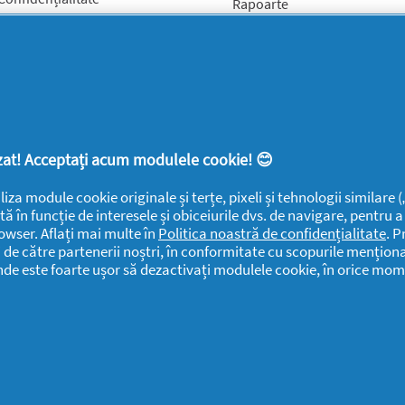
Rapoarte
ANPC
SEVESO
Detergenti SA
Contactează-ne
Informari
Datele Mele
Public
Centru de Ajutor
Detergenti SA
Declarație de
lizat! Acceptați acum modulele cookie! 😊
Date Contact
accesibilitate
Detergenti SA
liza module cookie originale și terțe, pixeli și tehnologii similare
tă în funcție de interesele și obiceiurile dvs. de navigare, pentru 
Solicitari si
owser. Aflați mai multe în
Politica noastră de confidențialitate
. P
Sesizari
i de către partenerii noștri, în conformitate cu scopurile menționa
unde este foarte ușor să dezactivați modulele cookie, în orice mom
Detergenti SA
P&G Romania
Public CbC
rile rezervate