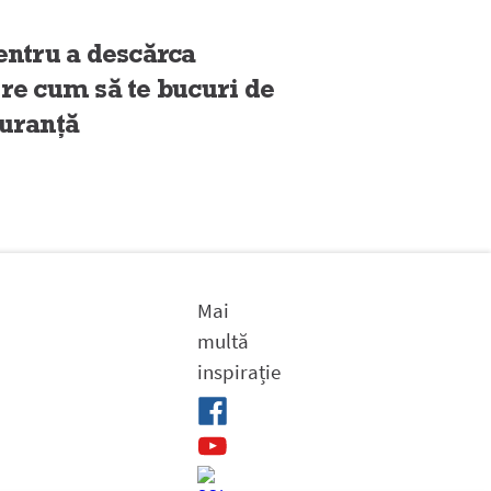
ntru a descărca
pre cum să te bucuri de
guranță
Mai
multă
inspirație